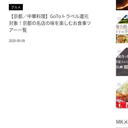
グルメ
【京都／中華料理】GoToトラベル還元
03
対象！京都の名店の味を楽しむお食事ツ
アー一覧
2020-09-09
04
05
MK