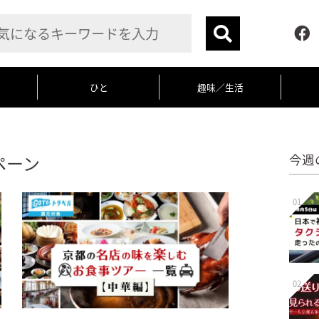
ひと
趣味／生活
ペーン
今週
01
02