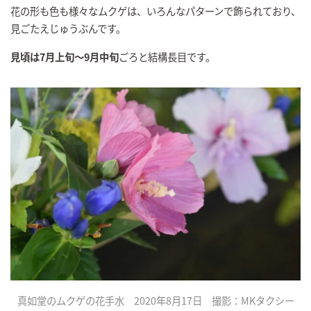
花の形も色も様々なムクゲは、いろんなパターンで飾られており、
見ごたえじゅうぶんです。
見頃は7月上旬～9月中旬
ごろと結構長目です。
真如堂のムクゲの花手水 2020年8月17日 撮影：MKタクシー