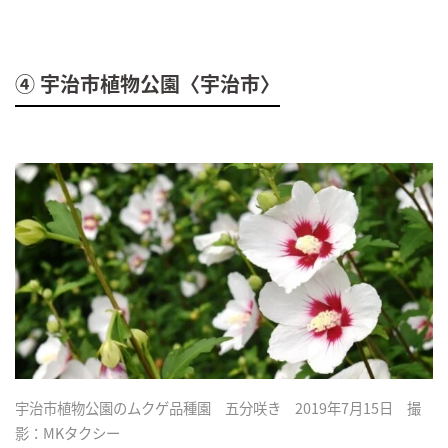
④ 宇治市植物公園〈宇治市〉
宇治市植物公園のムクゲ品種園 五分咲き 2019年7月15日 撮
影：MKタクシー