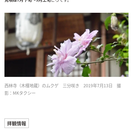
西林寺（木槿地蔵）のムクゲ 三分咲き 2019年7月13日 撮
影：MKタクシー
拝観情報