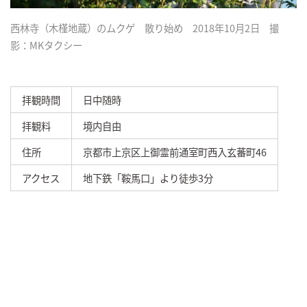
西林寺（木槿地蔵）のムクゲ 散り始め 2018年10月2日 撮
影：MKタクシー
拝観時間
日中随時
拝観料
境内自由
住所
京都市上京区上御霊前通室町西入玄蕃町46
アクセス
地下鉄「鞍馬口」より徒歩3分