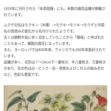
1828年に刊行された「本草図譜」にも、多数の園芸品種が掲載さ
れています。
ムクゲの名はモクキン（木槿）→モクキ→モツキ→モクゲと中国
名の音読みの変化から名付けられたようです。
古くは朝鮮半島に多く自生していたことから「槿域」と呼ばれた
こともあって、韓国の国花になっています。
また、ヨーロッパでは400年来、アメリカでも200年来愛好されて
います。
品種が多く、花形は７～10cmで一重咲き、半八重咲き、万重咲き
があり、花の色は白・ピンク・赤・青紫およびこれらの組み合せ
など、色彩も豊富です。