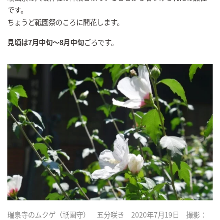
です。
ちょうど祇園祭のころに開花します。
見頃は7月中旬～8月中旬
ごろです。
瑞泉寺のムクゲ（祇園守） 五分咲き 2020年7月19日 撮影：