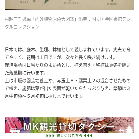
村越三千男編「内外植物原色大図鑑」出典：国立国会図書館デジ
タルコレクション
日本では、庭木、生垣、鉢植として親しまれています。丈夫で育
てやすく、花期は１日ですが、次々と長く咲き続けます。
栽培場所は日当たりのよい所とし、植え替え・移植は真冬を除い
た落葉期に行います。
土は市販の園芸培養土か、赤玉土８・腐葉土２の混合させたもの
で植え、施肥は葉が出た表面が乾いたらたっぷり与え、繁殖は３
月中旬頃～５月初旬に挿し木で行います。