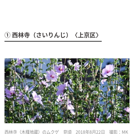
① 西林寺（さいりんじ）〈上京区〉
西林寺（木槿地蔵）のムクゲ 見頃 2018年8月22日 撮影：MK