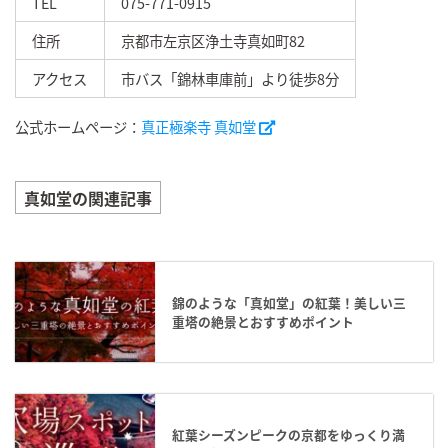
TEL
075-771-0915
住所
京都市左京区浄土寺真如町82
アクセス
市バス「錦林車庫前」より徒歩8分
公式ホームページ：
真正極楽寺 真如堂
真如堂の関連記事
錦のような「真如堂」の紅葉！美しい三
重塔の絶景とおすすめポイント
紅葉シーズンピークの京都をゆっくり満