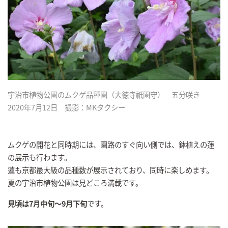
宇治市植物公園のムクゲ品種園（大徳寺祇園守） 五分咲き
2020年7月12日 撮影：MKタクシー
ムクゲの開花と同時期には、園路のすぐ向い側では、鉢植えの蓮
の展示も行わます。
蓮も京都最大級の品種数が展示されており、同時に楽しめます。
夏の宇治市植物公園は見どころ満載です。
見頃は7月中旬～9月下旬
です。