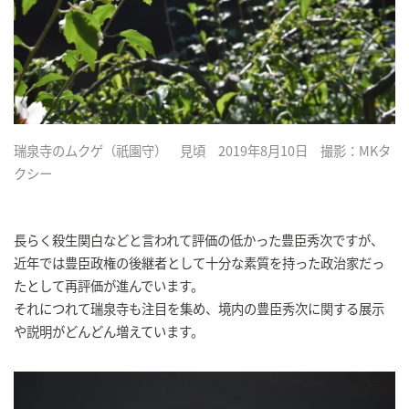
瑞泉寺のムクゲ（祇園守） 見頃 2019年8月10日 撮影：MKタ
クシー
長らく殺生関白などと言われて評価の低かった豊臣秀次ですが、
近年では豊臣政権の後継者として十分な素質を持った政治家だっ
たとして再評価が進んでいます。
それにつれて瑞泉寺も注目を集め、境内の豊臣秀次に関する展示
や説明がどんどん増えています。