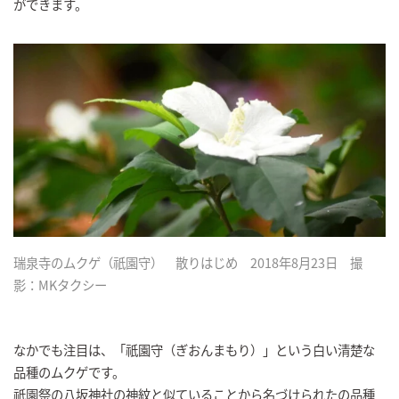
ができます。
瑞泉寺のムクゲ（祇園守） 散りはじめ 2018年8月23日 撮
影：MKタクシー
なかでも注目は、「祇園守（ぎおんまもり）」という白い清楚な
品種のムクゲです。
祇園祭の八坂神社の神紋と似ていることから名づけられたの品種