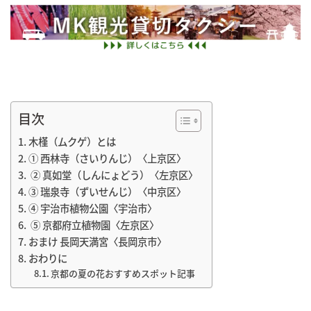
目次
木槿（ムクゲ）とは
① 西林寺（さいりんじ）〈上京区〉
② 真如堂（しんにょどう）〈左京区〉
③ 瑞泉寺（ずいせんじ）〈中京区〉
④ 宇治市植物公園〈宇治市〉
⑤ 京都府立植物園〈左京区〉
おまけ 長岡天満宮〈長岡京市〉
おわりに
京都の夏の花おすすめスポット記事