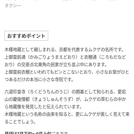
タクシー
おすすめポイント
木槿地蔵として親しまれる、京都を代表するムクゲの名所です。
上御霊前通（かみごりょうまえどおり）と衣棚通（ころもだなど
おり）の交差点北東角の民家が立ち並ぶ中にあります。
上御霊前衣棚といわれてもピンとこないとおり、小さなお堂がひと
つあるだけの本当に小さな寺院です。
六道珍皇寺（ろくどうちんのうじ）の開基として知られる、愛宕
山の慶俊僧都（きょうしゅんそうず）が、ムクゲの草むらの中か
ら地蔵像を発見したと伝えられています。
木槿地蔵という名称の由来を知ると、更にムクゲが美しく見えて来
ることでしょう。
見頃は7月下旬～9月上旬
ごろです。